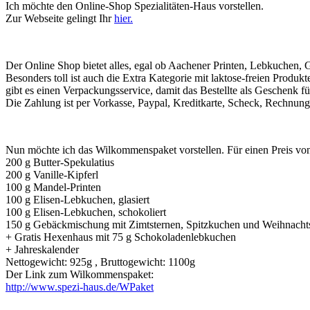
Ich möchte den Online-Shop Spezialitäten-Haus vorstellen.
Zur Webseite gelingt Ihr
hier.
Der Online Shop bietet alles, egal ob Aachener Printen, Lebkuchen,
Besonders toll ist auch die Extra Kategorie mit laktose-freien Produk
gibt es einen Verpackungsservice, damit das Bestellte als Geschenk fü
Die Zahlung ist per Vorkasse, Paypal, Kreditkarte, Scheck, Rechnung
Nun möchte ich das Wilkommenspaket vorstellen. Für einen Preis von 
200 g Butter-Spekulatius
200 g Vanille-Kipferl
100 g Mandel-Printen
100 g Elisen-Lebkuchen, glasiert
100 g Elisen-Lebkuchen, schokoliert
150 g Gebäckmischung mit Zimtsternen, Spitzkuchen und Weihnach
+ Gratis Hexenhaus mit 75 g Schokoladenlebkuchen
+ Jahreskalender
Nettogewicht: 925g , Bruttogewicht: 1100g
Der Link zum Wilkommenspaket:
http://www.spezi-haus.de/WPaket