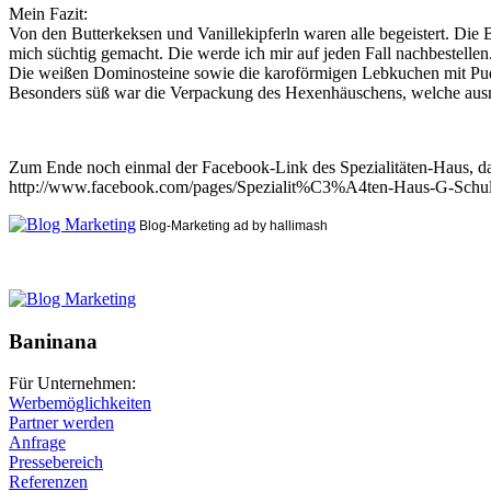
Mein Fazit:
Von den Butterkeksen und Vanillekipferln waren alle begeistert. Die B
mich süchtig gemacht. Die werde ich mir auf jeden Fall nachbestellen
Die weißen Dominosteine sowie die karoförmigen Lebkuchen mit Puder
Besonders süß war die Verpackung des Hexenhäuschens, welche ausm
Zum Ende noch einmal der Facebook-Link des Spezialitäten-Haus, da
http://www.facebook.com/pages/Spezialit%C3%A4ten-Haus-G-Schul
Blog-Marketing ad by hallimash
Baninana
Für Unternehmen:
Werbemöglichkeiten
Partner werden
Anfrage
Pressebereich
Referenzen