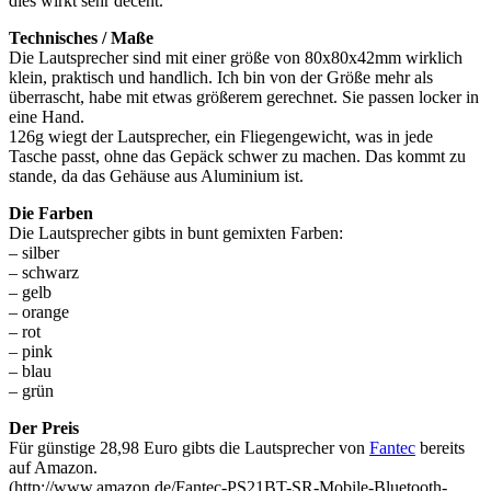
dies wirkt sehr decent.
Technisches / Maße
Die Lautsprecher sind mit einer größe von 80x80x42mm wirklich
klein, praktisch und handlich. Ich bin von der Größe mehr als
überrascht, habe mit etwas größerem gerechnet. Sie passen locker in
eine Hand.
126g wiegt der Lautsprecher, ein Fliegengewicht, was in jede
Tasche passt, ohne das Gepäck schwer zu machen. Das kommt zu
stande, da das Gehäuse aus Aluminium ist.
Die Farben
Die Lautsprecher gibts in bunt gemixten Farben:
– silber
– schwarz
– gelb
– orange
– rot
– pink
– blau
– grün
Der Preis
Für günstige 28,98 Euro gibts die Lautsprecher von
Fantec
bereits
auf Amazon.
(http://www.amazon.de/Fantec-PS21BT-SR-Mobile-Bluetooth-