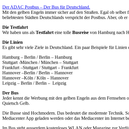
Der ADAC Postbus – Der Bus für Deutschland.
Mit den gelben Engeln immer sicher auf den Straßen. Egal ob selber 
beliebtesten Städten Deutschlands verspricht der Postbus. Aber, ob er
Die Testfahrt
Wir haben uns als
Testfahrt
eine tolle
Busreise
von Hamburg nach Han
Die Linien
Es gibt sehr viele Ziele in Deutschland. Ein paar Beispiele für Lini
Hamburg – Berlin / Berlin – Hamburg
Stuttgart -München / München – Stuttgart
Frankfurt –Stuttgart / Stuttgart – Frankfurt
Hannover –Berlin / Berlin – Hannover
Hannover –Köln / Köln – Hannover
Leipzig – Berlin / Berlin – Leipzig
Der Bus
Jeder kennt die Werbung mit den gelben Engeln aus dem Fernsehen 
Quietsch Gelb.
Die Busse sind Hochmodern. Das bedeutet die modernste Technik. So 
Mediacenter App geladen werden oder das Mediacenter im Internet b
Im Bus steht ausserdem kostenloses WLAN oder Magazine zur Verfüg