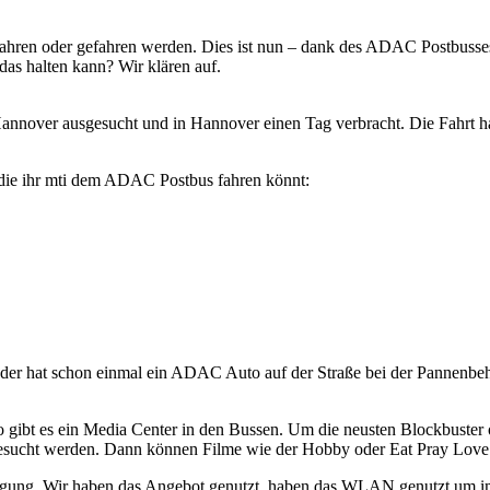
fahren oder gefahren werden. Dies ist nun – dank des ADAC Postbusses 
 das halten kann? Wir klären auf.
nover ausgesucht und in Hannover einen Tag verbracht. Die Fahrt ha
en die ihr mti dem ADAC Postbus fahren könnt:
oder hat schon einmal ein ADAC Auto auf der Straße bei der Pannenb
gibt es ein Media Center in den Bussen. Um die neusten Blockbuster 
esucht werden. Dann können Filme wie der Hobby oder Eat Pray Love 
ung. Wir haben das Angebot genutzt, haben das WLAN genutzt um im I