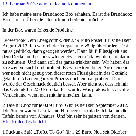
13. Februar 2013
/
admin
/
Keine Kommentare
Ich habe meine erste Brandnooz Box erhalten. Es ist die Brandnooz
Box Januar. Über die ich euch nun berichten möchte.
In der Box waren folgende Produkte:
„Powerlook“, ein Energydrink, der 2,49 Euro kostet. Er ist neu seit
August 2012. Ich war mit der Verpackung völlig überfordert. Erst
muss gedrückt, dann gezogen werden. Dann läuft Flüssigkeit aus
dem Deckel und es muss wieder etwas gedrückt werden, um dann
zu schütteln. Und dann soll das ganze trinkbar sein. Wir haben das
zu zweit versucht und probiert. Es war extrem bitter. Anscheinend,
war noch nicht genug von dieser roten Flüssigkeit in das Getränk
gelaufen. Also den ganzen Prozess noch einmal probiert. Dann
wurde der Geschmack deutlich besser. Aber nicht so, dass ich mir
das Getränk für 2,50 Euro kaufen würde. Was praktisch ist: Ist die
Verpackung, wenn man mit ihr umgehen kann.
2 Tafeln iChoc für je 0,89 Euro. Gibt es neu seit September 2012.
Die Sorten waren Lakritz und Himbeerschokolade. Ich kenne die
Tafeln bereits von Alnatura. Und bin sehr begeistert von dennen.
Hier ist der Testbericht.
1 Packung Sulà „Toffee To Go“ für 1,29 Euro. Neu seit Oktober