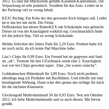
2012. Es sind mit Milchcreme gefüllte Karamell-Kaubonbons. Die
Verpackung ist sehr praktisch. Vorallem für das Auto. Leider ist in
der Packung viel zu wenig Inhalt.
KEX! Richtig: Ein Keks der den gewissen Kick bringen soll. Leider
tat er das bei mir nicht. Die Firma
DeBeukelaer hat diesen ButterKEX mit Schokolade raus gebracht.
Dieser ist von der Knackigkeit wirklich top, Geschmacklich finde
ich ihn jedoch flop. Viel zu wenig Schokolade.
Melitta Selection des Jahres Pads für 2,29 Euro. Probiert habe ich
sie noch nicht, da ich keine Pad Maschine habe.
Lisa`s Chips für 0,99 Euro. Ein Freund hat sie gegessen und fand
sie „ok“, Testnote für den GEschmack somit eine 2. Knackigkeit
war wie bei Chips gewohnt super. Zitat „Sie waren crunchy“.
Goldmännchen Blütenkraft für 3,89 Euro. Noch nicht probiert,
allerdings mag ich Produkte mit Bachblüten. Und erhoffe mir eine
beruhigende Wirkung. Dann wäre dies genau das richtige für mich
für die nächsten Klausuren.
Glockengold Multivitaminsaft 50 für 0,95 Euro. Neu seit Oktober
2012. Ich liebe Multivitaminsafts und so auch diesen. Mit Stevia
gesüßt.