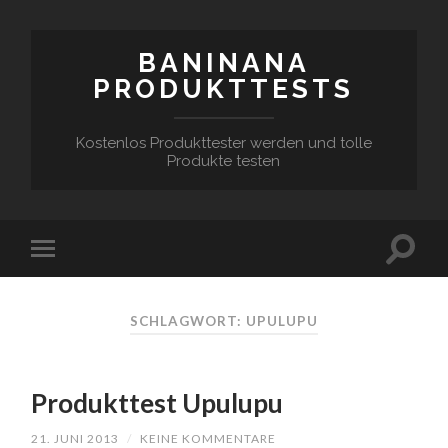
BANINANA
PRODUKTTESTS
Kostenlos Produkttester werden und tolle
Produkte testen
SCHLAGWORT:
UPULUPU
Produkttest Upulupu
21. JUNI 2013
/
KEINE KOMMENTARE