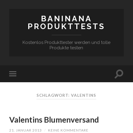
BANINANA
PRODUKTTESTS
Kostenlos Produkttester werden und tolle
Produkte testen
SCHLAGWORT:
VALENTINS
Valentins Blumenversand
21. JANUAR 2013
/
KEINE KOMMENTARE