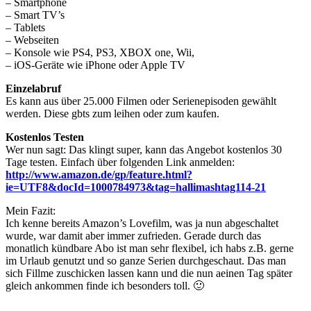
– Smartphone
– Smart TV’s
– Tablets
– Webseiten
– Konsole wie PS4, PS3, XBOX one, Wii,
– iOS-Geräte wie iPhone oder Apple TV
Einzelabruf
Es kann aus über 25.000 Filmen oder Serienepisoden gewählt
werden. Diese gbts zum leihen oder zum kaufen.
Kostenlos Testen
Wer nun sagt: Das klingt super, kann das Angebot kostenlos 30
Tage testen. Einfach über folgenden Link anmelden:
http://www.amazon.de/gp/feature.html?
ie=UTF8&docId=1000784973&tag=hallimashtag114-21
Mein Fazit:
Ich kenne bereits Amazon’s Lovefilm, was ja nun abgeschaltet
wurde, war damit aber immer zufrieden. Gerade durch das
monatlich kündbare Abo ist man sehr flexibel, ich habs z.B. gerne
im Urlaub genutzt und so ganze Serien durchgeschaut. Das man
sich Fillme zuschicken lassen kann und die nun aeinen Tag später
gleich ankommen finde ich besonders toll. 🙂