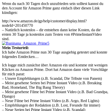
Wenn du nach 30 Tagen doch unzufrieden sein solltest kannst du
den Account für Amazon Prime ganz einfach über diesen Link
kündigen:
http://www.amazon.de/gp/help/customer/display.html?
nodeId=201450770
– Natürlich kostenlos – dir entstehen dann keine Kosten, da die
ersten 30 Tage ja kostenlos zum Testen von #PrimeInstantVideo
sind.
Mein Testurteil:
Ich habe Amazon Prime nun 30 Tage ausgiebig getestet und konnte
folgendes Entdecken…
Ich logge mich zunächst über Amazon ein und komme mit wenigen
Klicken zu Amazon Prime. Dort hat Amazon dann viele Vorschläge
für mich parat:
– Unsere Empfehlungen (z.B. Scandal, Die Tribute von Panem)
– Meist gesehene Serien bei Prime Instant Video (z.B. Breaking
Bad, Homeland, The Big Bang Theory)
– Meist gesehene Filme bei Prime Instant Video (z.B. Bad Grandpa,
Django)
– Neue Filme bei Prime Instant Video (z.B. Argo, Red Lights)
– Empfehlungen der Redaktion (z.B. Lost, Freunde für immer)
– Neue Serien bei Prime Instant Video (z.B. Scandal)