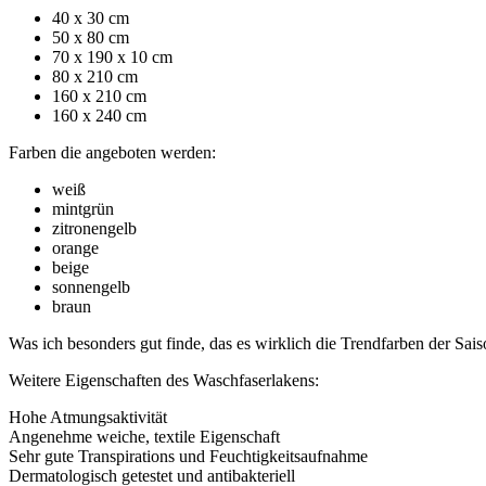
40 x 30 cm
50 x 80 cm
70 x 190 x 10 cm
80 x 210 cm
160 x 210 cm
160 x 240 cm
Farben die angeboten werden:
weiß
mintgrün
zitronengelb
orange
beige
sonnengelb
braun
Was ich besonders gut finde, das es wirklich die Trendfarben der Sai
Weitere Eigenschaften des Waschfaserlakens:
Hohe Atmungsaktivität
Angenehme weiche, textile Eigenschaft
Sehr gute Transpirations und Feuchtigkeitsaufnahme
Dermatologisch getestet und antibakteriell