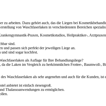
auber zu arbeiten. Dazu gehört auch, das die Liegen bei Kosmetikbehan
erstellung von Waschfaserlaken in verschiedensten Bereichen spezialisi
ankengymnastik-Praxen, Kosmetikstudios, Heilpraktiker-, Arztpraxen
chbar sind.
 und passen sich perfekt der jeweiligen Liege an.
und sind sogar kochfest.
Waschfaserlaken als Auflage für Ihre Behandlungsliege?
, da die Laken im Vergleich zu herkömmlichen Frottee-, Baumwoll-, Bi
s des Waschfaserlaken als sehr angenehm und auch für die Kunden, ist e
l anbietet ist einfach riesengroß.
e- und Thalassoanwendungen zu ermöglichen.
ollen.