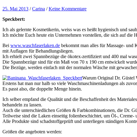
25. Mai 2013
/
Carina
/
Keine Kommentare
Speckbert:
Ich als gelernte Kosmetikerin, weiss was es heißt hygienisch und s
Ich möchte Euch heute ein Unternehmen vorstellen, die sich auf die H
Bei
www.waschfaserlaken.de
bekommt man alles für Massage- und Kr
mit Auflagen für Behandlungsliegen.
Ich erhielt zwei Spannbezüge die ökotex-zertifiziert und 400 mal was
Die Spannbezüge sind für ein Maß von 70 x 190 cm entwickelt wurden
Die Bezüge, werden einfach mit der normalen Wäsche mit gewaschen 
Warum Original Dr. Güstel 
Erstens hat man nur halb so viele Waschmaschinenladungen als zuvor
Es passt also, die doppelte Menge hinein.
Ich selber empfand die Qualität und die Beschaffenheit des Materiale
behandeln zu lassen.
Auch die unterschiedlichen Größen & Farbkombinationen, die Dr. Güste
Teilweise sind die Laken einseitig folienbeschichtet, um Öl-, Crem
Alle Produkte sind schadstoffgeprüft und unterliegen ständigen Kontr
Größen die angeboten werden: