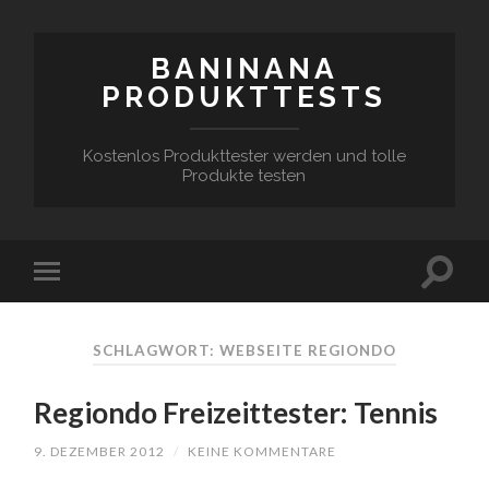
BANINANA
PRODUKTTESTS
Kostenlos Produkttester werden und tolle
Produkte testen
SCHLAGWORT:
WEBSEITE REGIONDO
Regiondo Freizeittester: Tennis
9. DEZEMBER 2012
/
KEINE KOMMENTARE