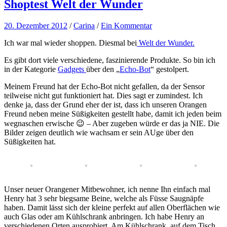
Shoptest Welt der Wunder
20. Dezember 2012
/
Carina
/
Ein Kommentar
Ich war mal wieder shoppen. Diesmal bei
Welt der Wunder.
Es gibt dort viele verschiedene, faszinierende Produkte. So bin ich
in der Kategorie
Gadgets
über den „
Echo-Bot
“ gestolpert.
Meinem Freund hat der Echo-Bot nicht gefallen, da der Sensor
teilweise nicht gut funktioniert hat. Dies sagt er zumindest. Ich
denke ja, dass der Grund eher der ist, dass ich unseren Orangen
Freund neben meine Süßigkeiten gestellt habe, damit ich jeden beim
wegnaschen erwische 😉 – Aber zugeben würde er das ja NIE. Die
Bilder zeigen deutlich wie wachsam er sein AUge über den
Süßigkeiten hat.
Unser neuer Orangener Mitbewohner, ich nenne Ihn einfach mal
Henry hat 3 sehr biegsame Beine, welche als Füsse Saugnäpfe
haben. Damit lässt sich der kleine perfekt auf allen Oberflächen wie
auch Glas oder am Kühlschrank anbringen. Ich habe Henry an
verschiedenen Orten ausprobiert. Am Kühlschrank, auf dem Tisch,