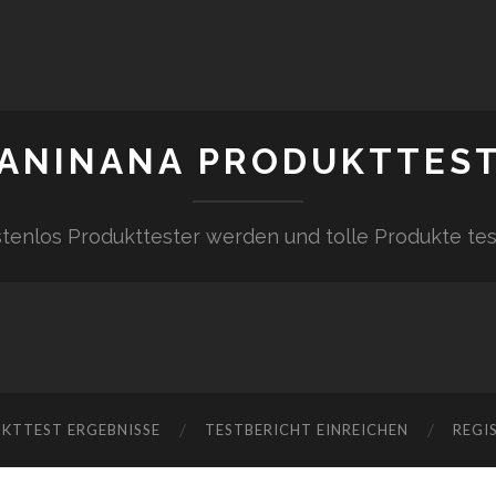
ANINANA PRODUKTTES
tenlos Produkttester werden und tolle Produkte te
KTTEST ERGEBNISSE
TESTBERICHT EINREICHEN
REGI