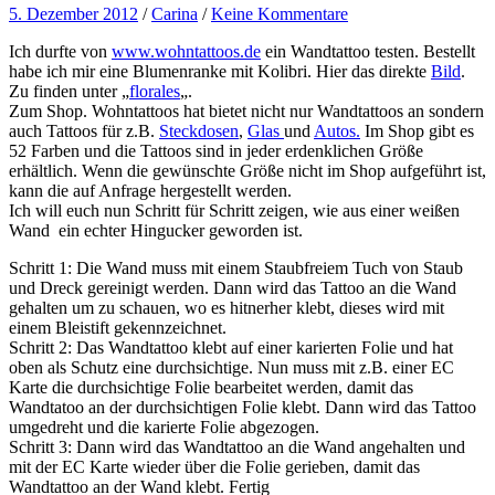
5. Dezember 2012
/
Carina
/
Keine Kommentare
Ich durfte von
www.wohntattoos.de
ein Wandtattoo testen. Bestellt
habe ich mir eine Blumenranke mit Kolibri. Hier das direkte
Bild
.
Zu finden unter „
florales
„.
Zum Shop. Wohntattoos hat bietet nicht nur Wandtattoos an sondern
auch Tattoos für z.B.
Steckdosen
,
Glas
und
Autos.
Im Shop gibt es
52 Farben und die Tattoos sind in jeder erdenklichen Größe
erhältlich. Wenn die gewünschte Größe nicht im Shop aufgeführt ist,
kann die auf Anfrage hergestellt werden.
Ich will euch nun Schritt für Schritt zeigen, wie aus einer weißen
Wand ein echter Hingucker geworden ist.
Schritt 1: Die Wand muss mit einem Staubfreiem Tuch von Staub
und Dreck gereinigt werden. Dann wird das Tattoo an die Wand
gehalten um zu schauen, wo es hitnerher klebt, dieses wird mit
einem Bleistift gekennzeichnet.
Schritt 2: Das Wandtattoo klebt auf einer karierten Folie und hat
oben als Schutz eine durchsichtige. Nun muss mit z.B. einer EC
Karte die durchsichtige Folie bearbeitet werden, damit das
Wandtatoo an der durchsichtigen Folie klebt. Dann wird das Tattoo
umgedreht und die karierte Folie abgezogen.
Schritt 3: Dann wird das Wandtattoo an die Wand angehalten und
mit der EC Karte wieder über die Folie gerieben, damit das
Wandtattoo an der Wand klebt. Fertig