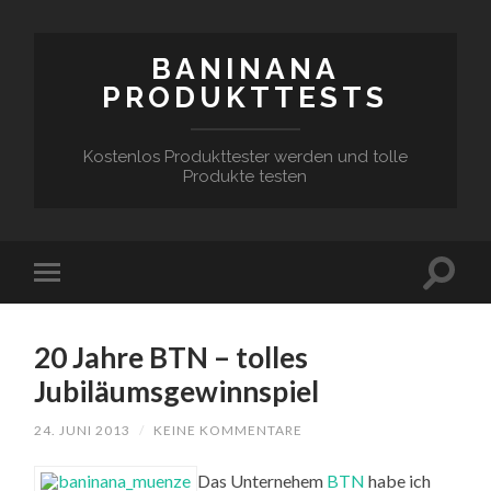
BANINANA
PRODUKTTESTS
Kostenlos Produkttester werden und tolle
Produkte testen
20 Jahre BTN – tolles
Jubiläumsgewinnspiel
24. JUNI 2013
/
KEINE KOMMENTARE
Das Unternehem
BTN
habe ich