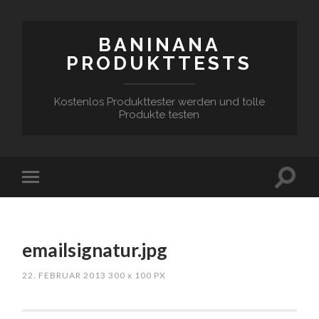
BANINANA
PRODUKTTESTS
Kostenlos Produkttester werden und tolle
Produkte testen
emailsignatur.jpg
22. FEBRUAR 2013
300
x
100 PX