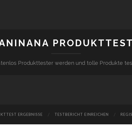
ANINANA PRODUKTTES
tenlos Produkttester werden und tolle Produkte te
KTTEST ERGEBNISSE
TESTBERICHT EINREICHEN
REGI