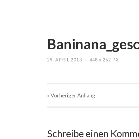
Baninana_gesc
29. APRIL 2013
/
448
x
252 PX
« Vorheriger
Anhang
Schreibe einen Komm