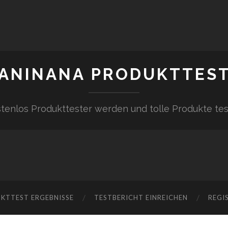
ANINANA PRODUKTTES
tenlos Produkttester werden und tolle Produkte te
KTTEST ERGEBNISSE
TESTBERICHT EINREICHEN
REGI