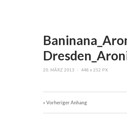
Baninana_Aron
Dresden_Aroni
20. MÄRZ 2013
/
448
x
252 PX
« Vorheriger
Anhang