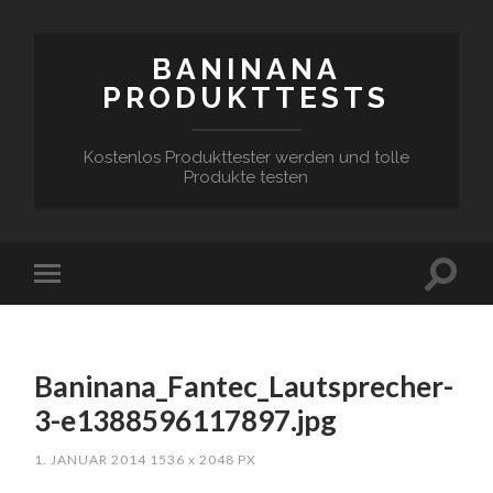
BANINANA
PRODUKTTESTS
Kostenlos Produkttester werden und tolle
Produkte testen
Baninana_Fantec_Lautsprecher-
3-e1388596117897.jpg
1. JANUAR 2014
1536
x
2048 PX