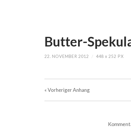
Butter-Spekula
22. NOVEMBER 2012
/
448
x
252 PX
« Vorheriger
Anhang
Kommentar