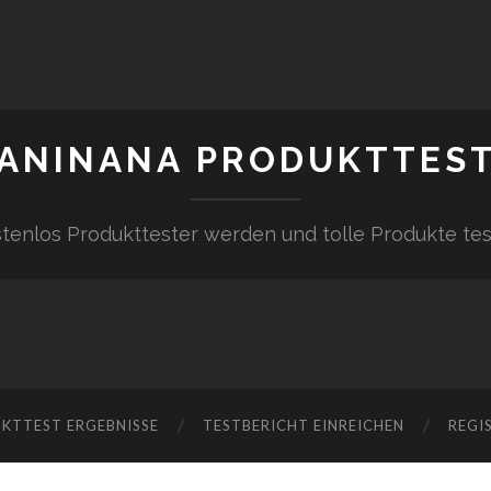
ANINANA PRODUKTTES
tenlos Produkttester werden und tolle Produkte te
KTTEST ERGEBNISSE
TESTBERICHT EINREICHEN
REGI