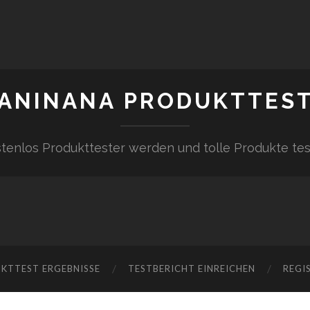
ANINANA PRODUKTTES
tenlos Produkttester werden und tolle Produkte te
KTTEST ERGEBNISSE
TESTBERICHT EINREICHEN
REGI