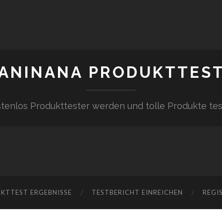
ANINANA PRODUKTTES
tenlos Produkttester werden und tolle Produkte te
KTTEST ERGEBNISSE
TESTBERICHT EINREICHEN
REGI