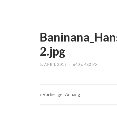
Baninana_Hans
2.jpg
5. APRIL 2013
/
640
x
480 PX
« Vorheriger
Anhang