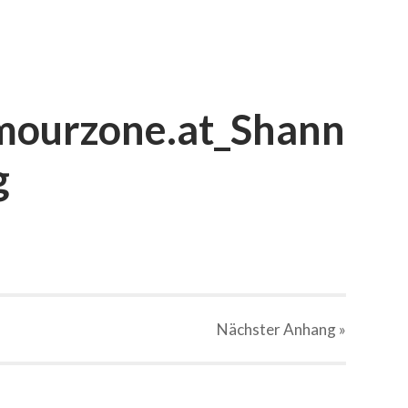
mourzone.at_Shann
g
Nächster
Anhang
»