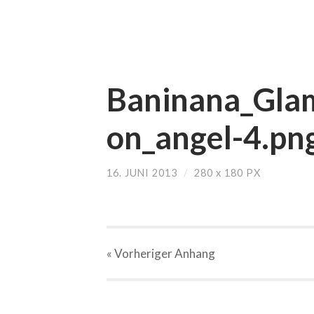
Baninana_Gla
on_angel-4.pn
16. JUNI 2013
/
280
x
180 PX
« Vorheriger
Anhang