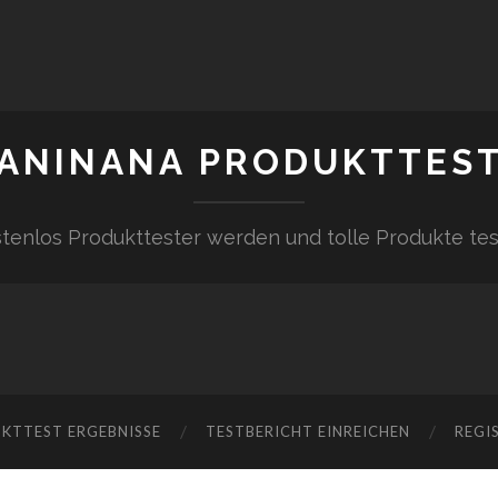
ANINANA PRODUKTTES
tenlos Produkttester werden und tolle Produkte te
KTTEST ERGEBNISSE
TESTBERICHT EINREICHEN
REGI