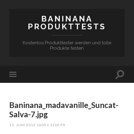
BANINANA
PRODUKTTESTS
Kostenlos Produkttester werden und tolle
Produkte testen
Baninana_madavanille_Suncat-
Salva-7.jpg
11. JUNI 2013
1600
x
1200 PX