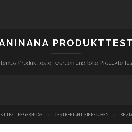
ANINANA PRODUKTTES
tenlos Produkttester werden und tolle Produkte te
KTTEST ERGEBNISSE
TESTBERICHT EINREICHEN
REGI