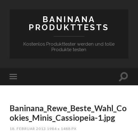
BANINANA
PRODUKTTESTS
Kostenlos Produkttester werden und tolle
Produkte testen
Baninana_Rewe_Beste_Wahl_Co
okies_Minis_Cassiopeia-1.jpg
18. FEBRUAR 2013
1984
x
1488 PX