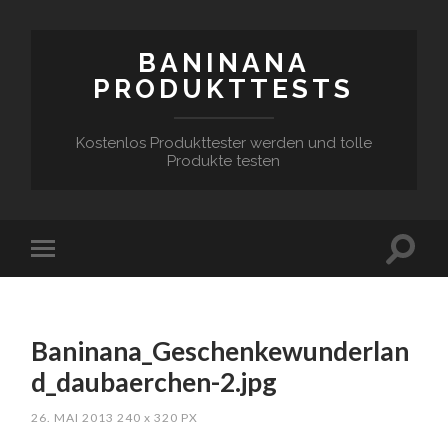
BANINANA
PRODUKTTESTS
Kostenlos Produkttester werden und tolle
Produkte testen
Baninana_Geschenkewunderlan
d_daubaerchen-2.jpg
26. MAI 2013
240
x
320 PX