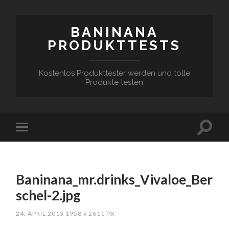
BANINANA
PRODUKTTESTS
Kostenlos Produkttester werden und tolle
Produkte testen
Baninana_mr.drinks_Vivaloe_Ber
schel-2.jpg
24. APRIL 2013
1958
x
2611 PX