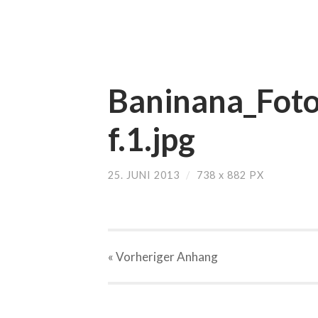
Baninana_Foto
f.1.jpg
25. JUNI 2013
/
738
x
882 PX
« Vorheriger
Anhang