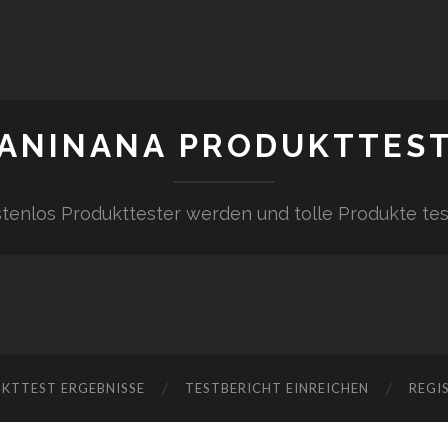
ANINANA PRODUKTTES
tenlos Produkttester werden und tolle Produkte te
KTTEST ERGEBNISSE
TESTBERICHT EINREICHEN
REGI