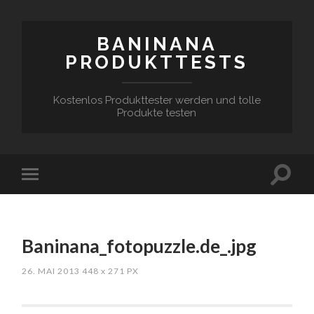
BANINANA
PRODUKTTESTS
Kostenlos Produkttester werden und tolle
Produkte testen
Baninana_fotopuzzle.de_.jpg
26. MAI 2013
448
x
271 PX