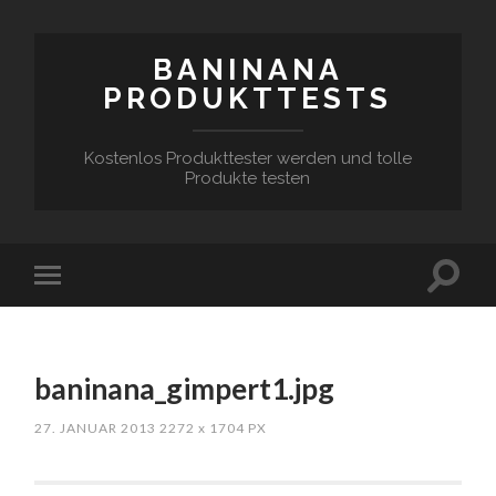
BANINANA
PRODUKTTESTS
Kostenlos Produkttester werden und tolle
Produkte testen
baninana_gimpert1.jpg
27. JANUAR 2013
2272
x
1704 PX