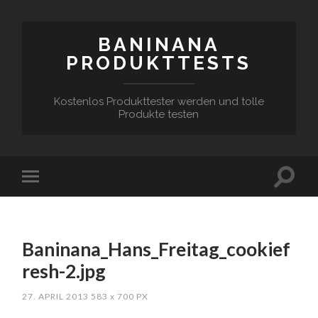
BANINANA
PRODUKTTESTS
Kostenlos Produkttester werden und tolle
Produkte testen
Baninana_Hans_Freitag_cookief
resh-2.jpg
27. APRIL 2013
583
x
700 PX