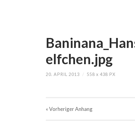
Baninana_Han
elfchen.jpg
20. APRIL 2013
/
558
x
438 PX
« Vorheriger
Anhang