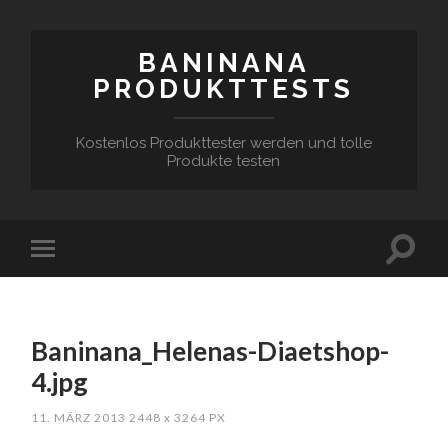
BANINANA
PRODUKTTESTS
Kostenlos Produkttester werden und tolle
Produkte testen
Baninana_Helenas-Diaetshop-
4.jpg
11. MÄRZ 2013
2448
x
3264 PX