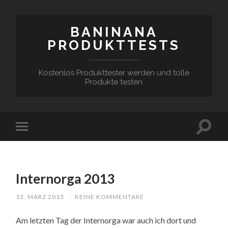
BANINANA
PRODUKTTESTS
Kostenlos Produkttester werden und tolle
Produkte testen
Internorga 2013
13. MÄRZ 2013
/
KEINE KOMMENTARE
Am letzten Tag der Internorga war auch ich dort und