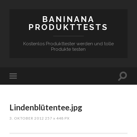
BANINANA
PRODUKTTESTS
Kostenlos Produkttester werden und tolle
Produkte testen
Lindenblütentee.jpg
3. OKTOBER 2012
257
x
448 PX