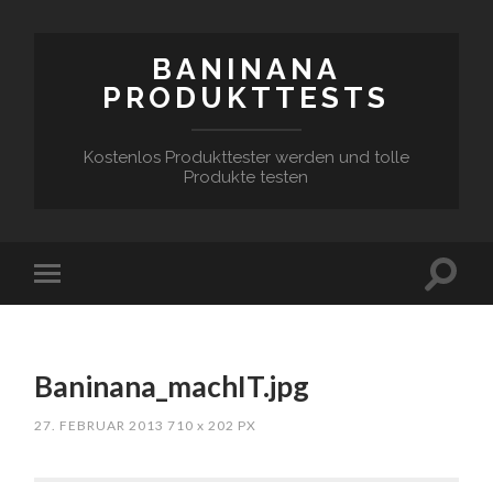
BANINANA
PRODUKTTESTS
Kostenlos Produkttester werden und tolle
Produkte testen
Baninana_machIT.jpg
27. FEBRUAR 2013
710
x
202 PX