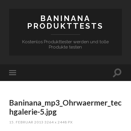
BANINANA
PRODUKTTESTS
Kostenlos Produkttester werden und tolle
Produkte testen
Baninana_mp3_Ohrwaermer_tec
hgalerie-5.jpg
15. FEBRUAR 2013
3264
x
2448 PX