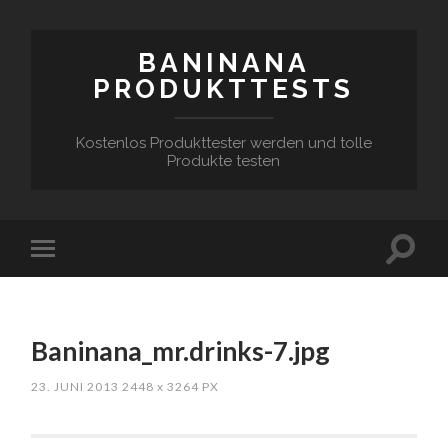
BANINANA
PRODUKTTESTS
Kostenlos Produkttester werden und tolle
Produkte testen
Baninana_mr.drinks-7.jpg
23. JUNI 2013
2448
x
3264 PX