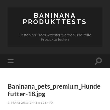
BANINANA
PRODUKTTESTS
Kostenlos Produkttester werden und tolle
Produkte testen
Baninana_pets_premium_Hunde
futter-18.jpg
5. MÄRZ 2013
2448
x
3264 PX