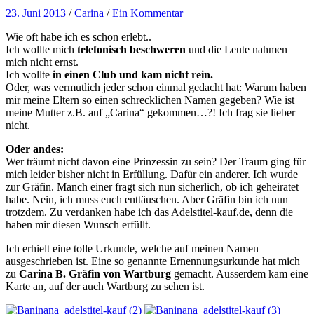
23. Juni 2013
/
Carina
/
Ein Kommentar
Wie oft habe ich es schon erlebt..
Ich wollte mich
telefonisch beschweren
und die Leute nahmen
mich nicht ernst.
Ich wollte
in einen Club und kam nicht rein.
Oder, was vermutlich jeder schon einmal gedacht hat: Warum haben
mir meine Eltern so einen schrecklichen Namen gegeben? Wie ist
meine Mutter z.B. auf „Carina“ gekommen…?! Ich frag sie lieber
nicht.
Oder andes:
Wer träumt nicht davon eine Prinzessin zu sein? Der Traum ging für
mich leider bisher nicht in Erfüllung. Dafür ein anderer. Ich wurde
zur Gräfin. Manch einer fragt sich nun sicherlich, ob ich geheiratet
habe. Nein, ich muss euch enttäuschen. Aber Gräfin bin ich nun
trotzdem. Zu verdanken habe ich das Adelstitel-kauf.de, denn die
haben mir diesen Wunsch erfüllt.
Ich erhielt eine tolle Urkunde, welche auf meinen Namen
ausgeschrieben ist. Eine so genannte Ernennungsurkunde hat mich
zu
Carina B. Gräfin von Wartburg
gemacht. Ausserdem kam eine
Karte an, auf der auch Wartburg zu sehen ist.