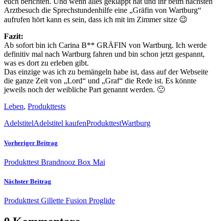
euch berichten. Und wenn alles geklappt hat und ihr beim nächsten
Arztbesuch die Sprechstundenhilfe eine „Gräfin von Wartburg“
aufrufen hört kann es sein, dass ich mit im Zimmer sitze 😉
Fazit:
Ab sofort bin ich Carina B** GRÄFIN von Wartburg. Ich werde
definitiv mal nach Wartburg fahren und bin schon jetzt gespannt,
was es dort zu erleben gibt.
Das einzige was ich zu bemängeln habe ist, dass auf der Webseite
die ganze Zeit von „Lord“ und „Graf“ die Rede ist. Es könnte
jeweils noch der weibliche Part genannt werden. 🙂
Leben
,
Produkttests
Adelstitel
Adelstitel kaufen
Produkttest
Wartburg
Vorheriger Beitrag
Produkttest Brandnooz Box Mai
Nächster Beitrag
Produkttest Gillette Fusion Proglide