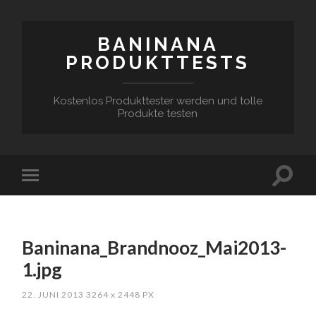
BANINANA
PRODUKTTESTS
Kostenlos Produkttester werden und tolle
Produkte testen
Baninana_Brandnooz_Mai2013-
1.jpg
22. JUNI 2013
3264
x
2448 PX