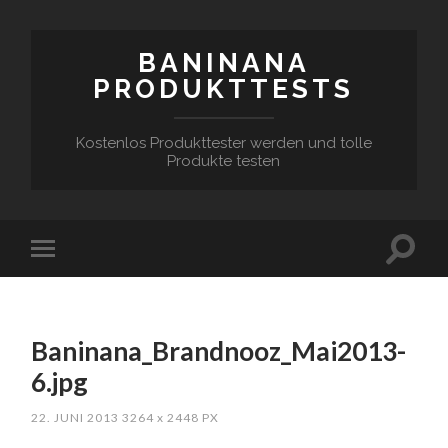
BANINANA
PRODUKTTESTS
Kostenlos Produkttester werden und tolle
Produkte testen
Baninana_Brandnooz_Mai2013-
6.jpg
22. JUNI 2013
3264
x
2448 PX