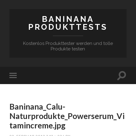
BANINANA
PRODUKTTESTS
Kostenlos Produkttester werden und tolle
Produkte testen
Baninana_Calu-
Naturprodukte_Powerserum_Vi
tamincreme.jpg