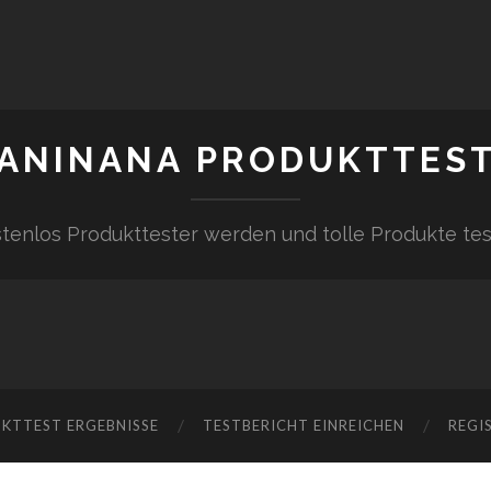
ANINANA PRODUKTTES
tenlos Produkttester werden und tolle Produkte te
KTTEST ERGEBNISSE
TESTBERICHT EINREICHEN
REGI