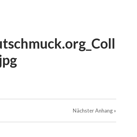
tschmuck.org_Coll
jpg
Nächster
Anhang
»