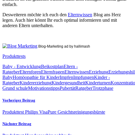
einfach.
Desweiteren möchte ich euch den
Elternwissen
Blog ans Herz
legen. Auch hier könnt Ihr euch optimal informieren und mit
anderen Eltern unterhalten.
Blog-Marketing ad by hallimash
Produkttests
Baby - Entwicklung
Beikostplan
Eltern -
Ratgeber
Elternforen
Elternfragen
Elternwissen
Erziehung
Erziehungshil
Baby
Homöopathie für Kinder
Impfen
Impfungen
Kinder -
Ratgeber
Kindererziehung
Kindergesundheit
Kinderturnen
Konzentratio
Grund schule
Motivationstipps
Pubertät
Ratgeber
Trotzphase
Vorheriger Beitrag
Produkttest Philips VisaPure Gesichtsreinigungsbürste
Nächster Beitrag