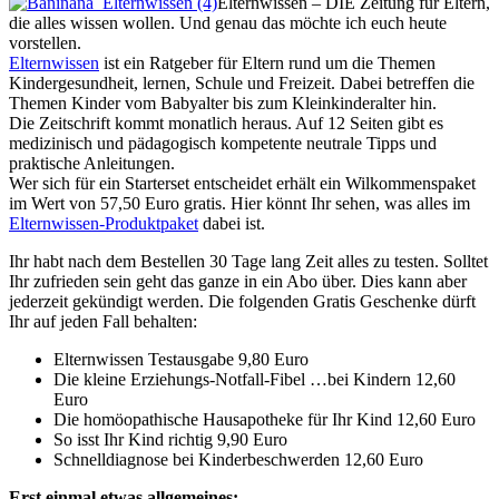
Elternwissen – DIE Zeitung für Eltern,
die alles wissen wollen. Und genau das möchte ich euch heute
vorstellen.
Elternwissen
ist ein Ratgeber für Eltern rund um die Themen
Kindergesundheit, lernen, Schule und Freizeit. Dabei betreffen die
Themen Kinder vom Babyalter bis zum Kleinkinderalter hin.
Die Zeitschrift kommt monatlich heraus. Auf 12 Seiten gibt es
medizinisch und pädagogisch kompetente neutrale Tipps und
praktische Anleitungen.
Wer sich für ein Starterset entscheidet erhält ein Wilkommenspaket
im Wert von 57,50 Euro gratis. Hier könnt Ihr sehen, was alles im
Elternwissen-Produktpaket
dabei ist.
Ihr habt nach dem Bestellen 30 Tage lang Zeit alles zu testen. Solltet
Ihr zufrieden sein geht das ganze in ein Abo über. Dies kann aber
jederzeit gekündigt werden. Die folgenden Gratis Geschenke dürft
Ihr auf jeden Fall behalten:
Elternwissen Testausgabe 9,80 Euro
Die kleine Erziehungs-Notfall-Fibel …bei Kindern 12,60
Euro
Die homöopathische Hausapotheke für Ihr Kind 12,60 Euro
So isst Ihr Kind richtig 9,90 Euro
Schnelldiagnose bei Kinderbeschwerden 12,60 Euro
Erst einmal etwas allgemeines: