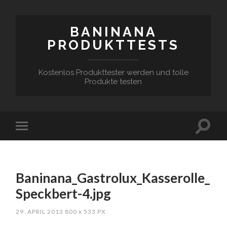
BANINANA
PRODUKTTESTS
Kostenlos Produkttester werden und tolle
Produkte testen
Baninana_Gastrolux_Kasserolle_
Speckbert-4.jpg
29. APRIL 2013
800
x
533 PX