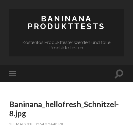
BANINANA
PRODUKTTESTS
Kostenlos Produkttester werden und tolle
Produkte testen
Baninana_hellofresh_Schnitzel-
8.jpg
23. MAI 2013
3264
x
2448 PX