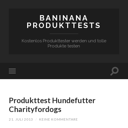
BANINANA
PRODUKTTESTS
Kostenlos Produkttester werden und tolle
Produkte testen
Produkttest Hundefutter
Charityfordogs
21. JULI 2013
/
KEINE KOMMENTARE