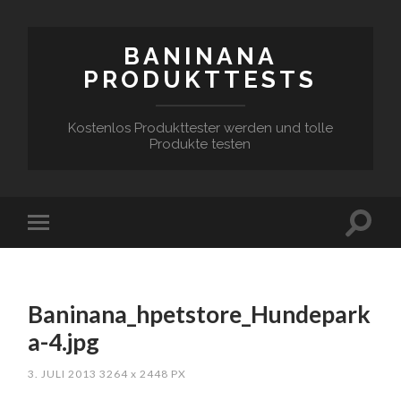
BANINANA
PRODUKTTESTS
Kostenlos Produkttester werden und tolle
Produkte testen
Baninana_hpetstore_Hundepark
a-4.jpg
3. JULI 2013
3264
x
2448 PX