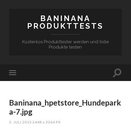
BANINANA
PRODUKTTESTS
Kostenlos Produkttester werden und tolle
Produkte testen
Baninana_hpetstore_Hundepark
a-7.jpg
3. JULI 2013
2448
x
3264 PX