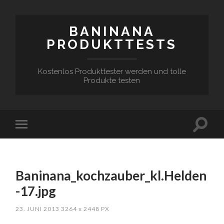
BANINANA
PRODUKTTESTS
Kostenlos Produkttester werden und tolle
Produkte testen
Baninana_kochzauber_kl.Helden
-17.jpg
23. JUNI 2013
3264
x
2448 PX